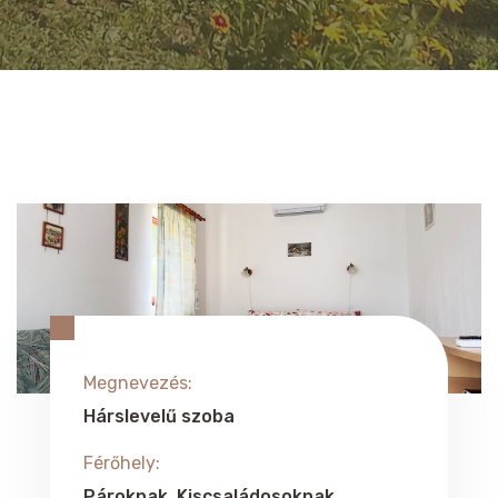
Megnevezés:
Hárslevelű szoba
Férőhely:
Pároknak, Kiscsaládosoknak