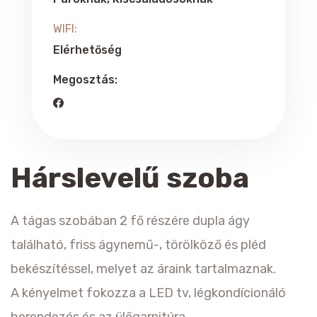
WIFI:
Elérhetőség
Megosztás:
Hárslevelű szoba
A tágas szobában 2 fő részére dupla ágy
található, friss ágynemű-, törölköző és pléd
bekészítéssel, melyet az áraink tartalmaznak.
A kényelmet fokozza a LED tv, légkondícionáló
berendezés és az ülőgarnitúra.