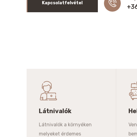
Kapcsolatfelvétel
+3
Látnivalók
He
Látnivalók a környéken
Ven
melyeket érdemes
bem