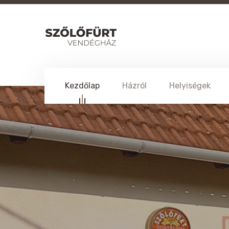
Kezdőlap
Házról
Helyiségek