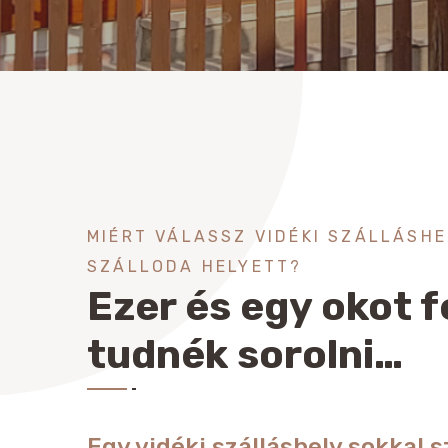
MIÉRT VÁLASSZ VIDÉKI SZÁLLÁSHE
SZÁLLODA HELYETT?
Ezer és egy okot f
tudnék sorolni…
Egy vidéki szálláshely sokkal 