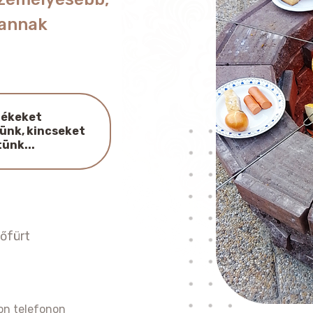
vannak
lékeket
ünk, kincseket
tünk...
lőfürt
on telefonon