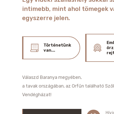
intimebb, mint ahol tömegek 
egyszerre jelen.
Em
Történetünk
őrz
van...
rej
Válaszd Baranya megyében,
a tavak országában, az Orfűn található Sző
Vendégházat!
Hívj