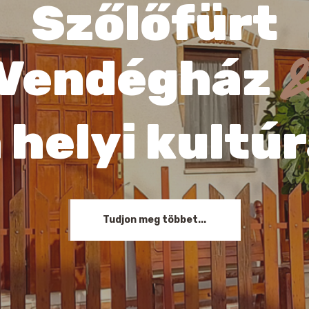
Értéket
teremtünk
képviselünk
Tudjon meg többet...