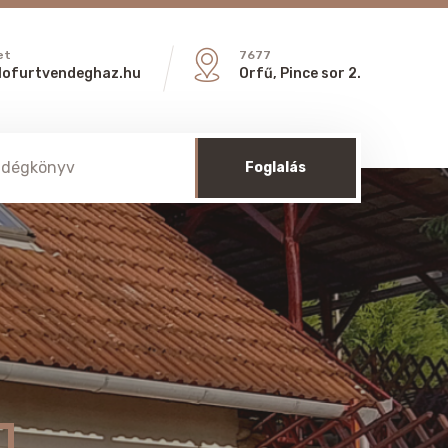
et
7677
lofurtvendeghaz.hu
Orfű, Pince sor 2.
ndégkönyv
Foglalás