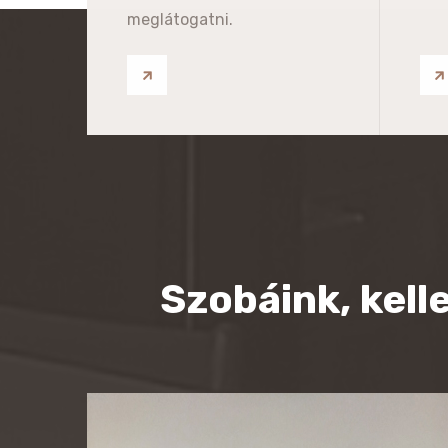
meglátogatni.
Szobáink, kel