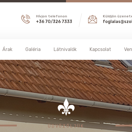
Hívjon telefonon
Küldjön üzenet
+36 70/326 7333
foglalas@szo
Árak
Galéria
Látnivalók
Kapcsolat
Ve
A SZŐLŐFÜRT VENDÉGHÁZ