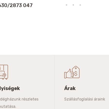
630/2873 047
lyiségek
Árak
dégházunk részletes
Szállásfoglalási áraink
utatása.