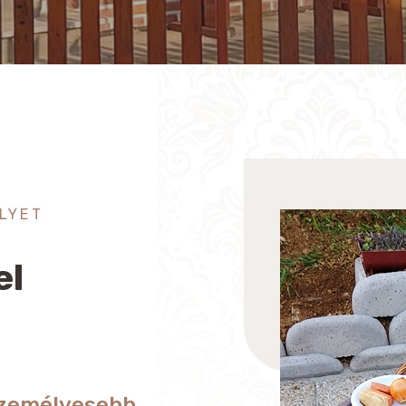
LYET
el
személyesebb,