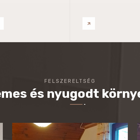
FELSZERELTSÉG
lemes és nyugodt körny